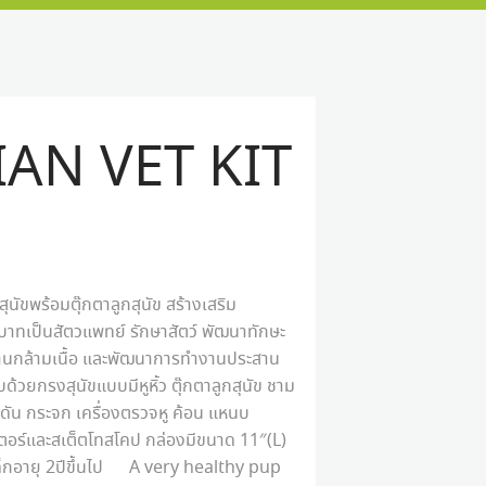
AN VET KIT
นัขพร้อมตุ๊กตาลูกสุนัข สร้างเสริม
บาทเป็นสัตวแพทย์ รักษาสัตว์ พัฒนาทักษะ
านกล้ามเนื้อ และพัฒนาการทำงานประสาน
้วยกรงสุนัขแบบมีหูหิ้ว ตุ๊กตาลูกสุนัข ชาม
ดัน กระจก เครื่องตรวจหู ค้อน แหนบ
ิเตอร์และสเต็ตโทสโคป กล่องมีขนาด 11″(L)
ด็กอายุ 2ปีขึ้นไป A very healthy pup