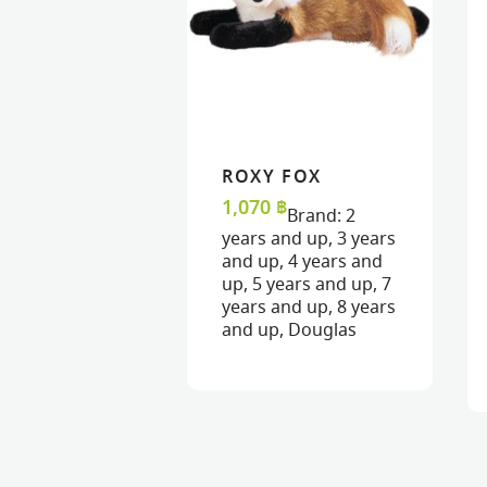
ROXY FOX
READ MORE
READ MORE
VIEW
VIEW
1,070
฿
Brand:
2
years and up
,
3 years
and up
,
4 years and
up
,
5 years and up
,
7
years and up
,
8 years
and up
,
Douglas