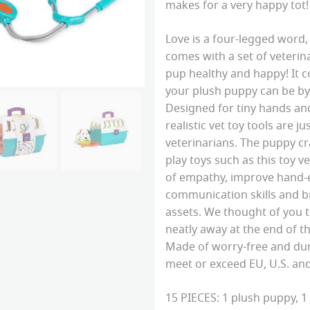
makes for a very happy tot!
Love is a four-legged word,
comes with a set of veterin
pup healthy and happy! It c
your plush puppy can be by
Designed for tiny hands and
realistic vet toy tools are jus
veterinarians. The puppy cr
play toys such as this toy v
of empathy, improve hand-e
communication skills and 
assets. We thought of you t
neatly away at the end of th
Made of worry-free and dura
meet or exceed EU, U.S. an
15 PIECES: 1 plush puppy, 1 