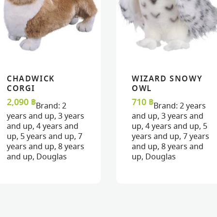
CHADWICK
WIZARD SNOWY
READ MORE
READ MORE
VIEW
VIEW
VIEW
VIEW
ADD TO CART
ADD TO CART
CORGI
OWL
2,090
฿
710
฿
Brand:
2
Brand:
2 years
years and up
,
3 years
and up
,
3 years and
and up
,
4 years and
up
,
4 years and up
,
5
up
,
5 years and up
,
7
years and up
,
7 years
years and up
,
8 years
and up
,
8 years and
and up
,
Douglas
up
,
Douglas