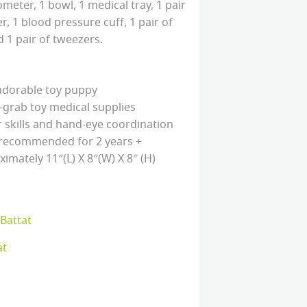
meter, 1 bowl, 1 medical tray, 1 pair
, 1 blood pressure cuff, 1 pair of
d 1 pair of tweezers.
 adorable toy puppy
-grab toy medical supplies
 skills and hand-eye coordination
s recommended for 2 years +
ximately 11″(L) X 8″(W) X 8″ (H)
Battat
at