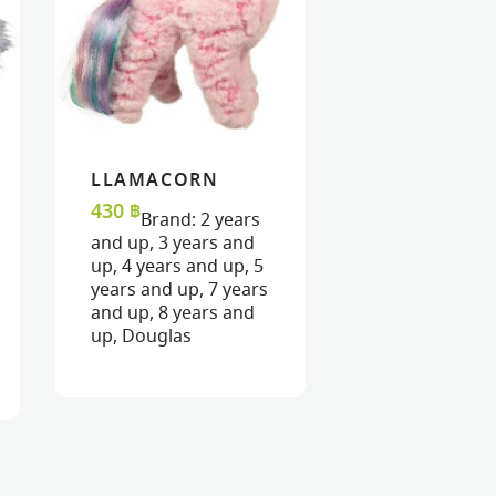
LLAMACORN
READ MORE
READ MORE
VIEW
VIEW
430
฿
Brand:
2 years
and up
,
3 years and
up
,
4 years and up
,
5
years and up
,
7 years
and up
,
8 years and
up
,
Douglas