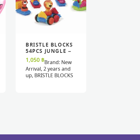
BRISTLE BLOCKS
READ MORE
READ MORE
VIEW
VIEW
54PCS JUNGLE –
JUNGLES
1,050
฿
Brand:
New
ADVENTURES
Arrival
,
2 years and
up
,
BRISTLE BLOCKS