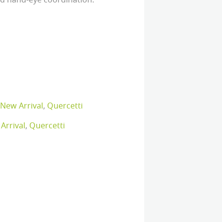
nd hand-eye coordination.
New Arrival
,
Quercetti
Arrival
,
Quercetti