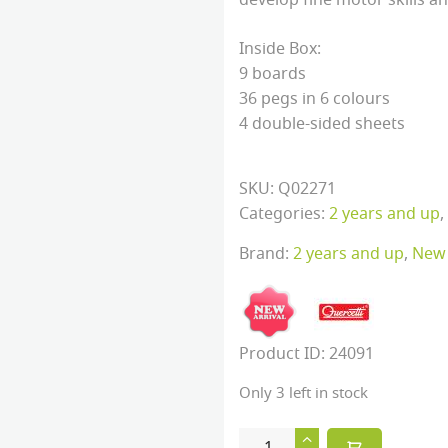
develop fine motor skills a
Inside Box:
9 boards
36 pegs in 6 colours
4 double-sided sheets
SKU:
Q02271
Categories:
2 years and up
,
Brand:
2 years and up
,
New 
Product ID:
24091
Only 3 left in stock
Quercetti