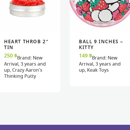
HEART THROB 2″
BALL 9 INCHES –
READ MORE
READ MORE
VIEW
VIEW
READ MORE
READ MORE
VIEW
VIEW
TIN
KITTY
250
฿
149
฿
Brand:
New
Brand:
New
Arrival
,
3 years and
Arrival
,
3 years and
up
,
Crazy Aaron's
up
,
Keak Toys
Thinking Putty