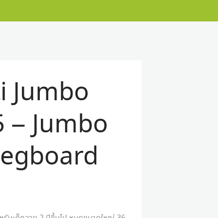
ti Jumbo
5 – Jumbo
Pegboard