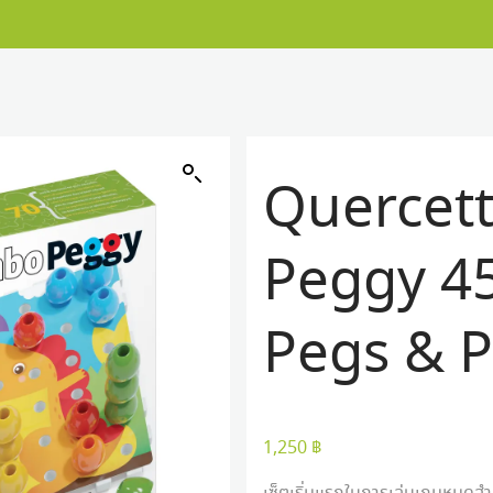
Quercet
Peggy 4
Pegs & 
1,250
฿