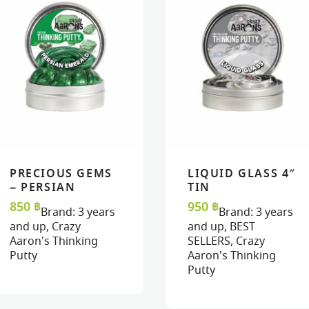
PRECIOUS GEMS
LIQUID GLASS 4″
READ MORE
READ MORE
VIEW
VIEW
READ MORE
READ MORE
VIEW
VIEW
– PERSIAN
TIN
EMERALD 3″ TIN
850
฿
950
฿
Brand:
3 years
Brand:
3 years
and up
,
Crazy
and up
,
BEST
Aaron's Thinking
SELLERS
,
Crazy
Putty
Aaron's Thinking
Putty