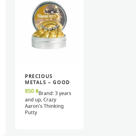
PRECIOUS
READ MORE
READ MORE
VIEW
VIEW
METALS – GOOD
AS GOLD 3″ TIN
850
฿
Brand:
3 years
and up
,
Crazy
Aaron's Thinking
Putty