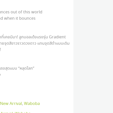
nces out of this world
nd when it bounces
่าที่เคยมีมา! ลูกบอลเด้งแรงรุ่น Gradient
ะลายจุดสีขาวราวดวงดาว แทนจุดสีดำแบบเดิม
!
งแรงสุดแบบ “หลุดโลก”
ง
New Arrival
,
Waboba