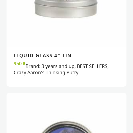
LIQUID GLASS 4″ TIN
READ MORE
READ MORE
VIEW
VIEW
950
฿
Brand:
3 years and up
,
BEST SELLERS
,
Crazy Aaron's Thinking Putty