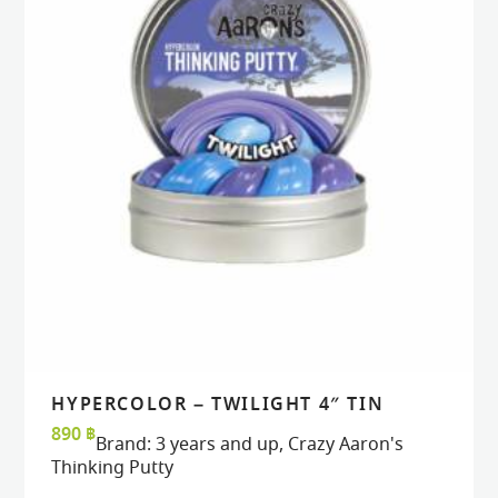
HYPERCOLOR – TWILIGHT 4″ TIN
READ MORE
READ MORE
VIEW
VIEW
890
฿
Brand:
3 years and up
,
Crazy Aaron's
Thinking Putty