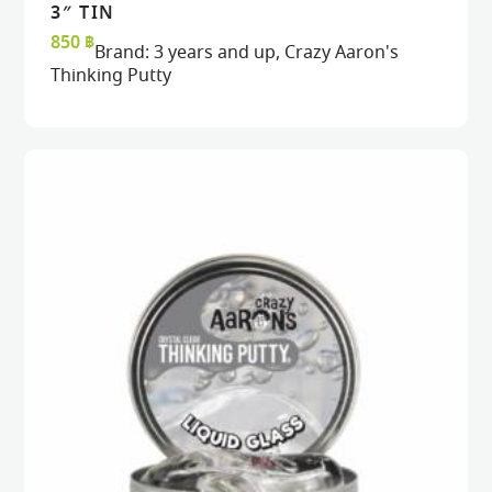
READ MORE
READ MORE
VIEW
VIEW
3″ TIN
850
฿
Brand:
3 years and up
,
Crazy Aaron's
Thinking Putty