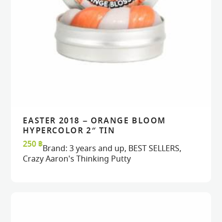
EASTER 2018 – ORANGE BLOOM
READ MORE
READ MORE
VIEW
VIEW
HYPERCOLOR 2″ TIN
250
฿
Brand:
3 years and up
,
BEST SELLERS
,
Crazy Aaron's Thinking Putty