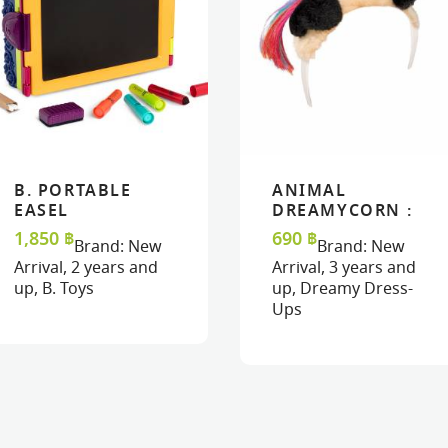
B. PORTABLE
ANIMAL
READ MORE
READ MORE
VIEW
VIEW
READ MORE
READ MORE
VIEW
VIEW
EASEL
DREAMYCORN :
PUGICORN
1,850
฿
690
฿
Brand:
New
Brand:
New
DREAMY
Arrival
,
2 years and
Arrival
,
3 years and
HEADBAND
up
,
B. Toys
up
,
Dreamy Dress-
Ups