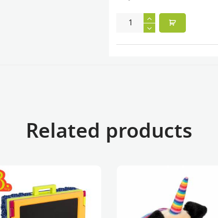
Quercetti
FantaColor
Tab
quantity
Related products