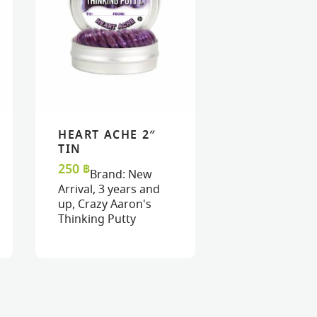
HEART ACHE 2″
READ MORE
READ MORE
VIEW
VIEW
TIN
250
฿
Brand:
New
Arrival
,
3 years and
up
,
Crazy Aaron's
Thinking Putty