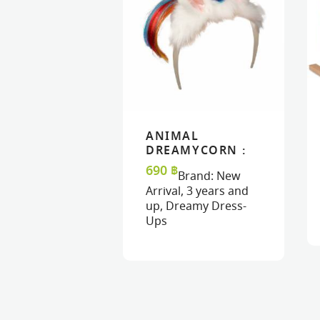
ANIMAL
READ MORE
READ MORE
VIEW
VIEW
DREAMYCORN :
UNICORN
690
฿
Brand:
New
DREAMY
Arrival
,
3 years and
HEADBAND
up
,
Dreamy Dress-
Ups